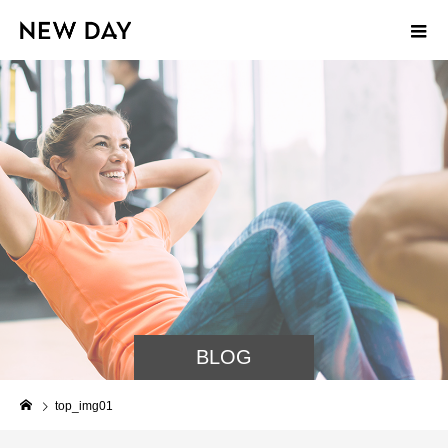
BLOG
top_img01