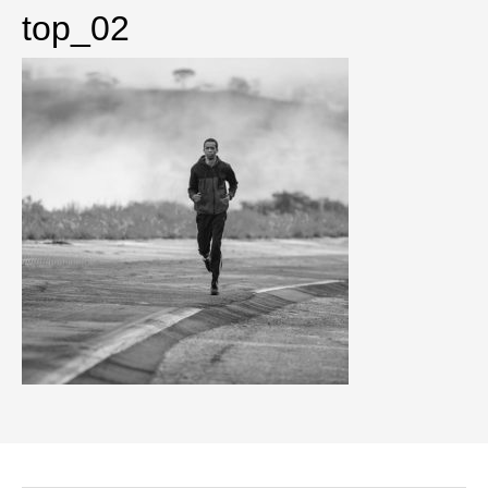
top_02