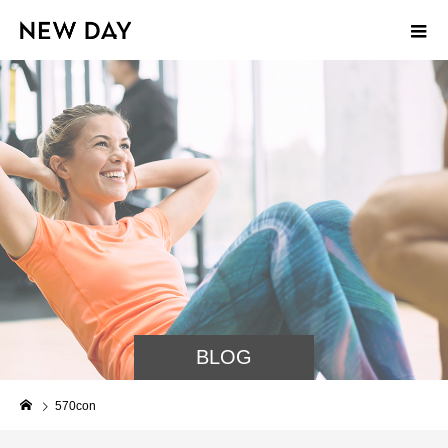
BLOG
570con